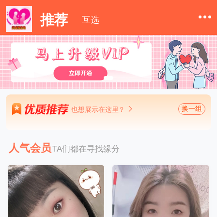
推荐
互选
换一组
也想展示在这里？
人气会员
TA们都在寻找缘分