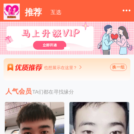
推荐
互选
换一组
也想展示在这里？
人气会员
TA们都在寻找缘分