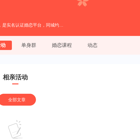
本平台致力打造本地单身男女交友圈子，是实名认证婚恋平台，同城约会，单身交友，免费征婚相亲找对象
活动
单身群
婚恋课程
动态
相亲活动
全部文章